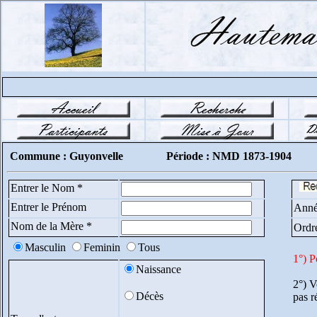
Commune : Guyonvelle
Période : NMD 1873-1904
Entrer le Nom *
Entrer le Prénom
Anné
Nom de la Mère *
Ordr
Masculin
Feminin
Tous
1°) P
Naissance
2°) V
Décès
pas r