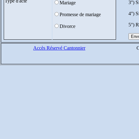
Type d'acte
3°) S
Mariage
4°) S
Promesse de mariage
5°) R
Divorce
Accès Réservé Cantonnier
C