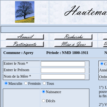
Commune : Aprey
Période : NMD 1800-1911
N
Entrer le Nom *
C
Entrer le Prénom
Anné
Nom de la Mère *
Ordr
Masculin
Feminin
Tous
1°) L
pouve
Naissance
la fi
Décès
2°) V