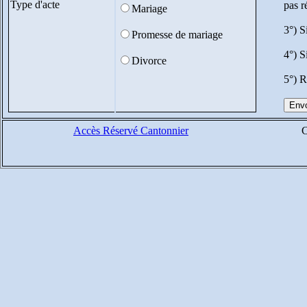
Type d'acte
pas r
Mariage
3°) S
Promesse de mariage
4°) S
Divorce
5°) R
Accès Réservé Cantonnier
C