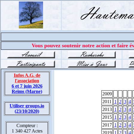
Vous pouvez soutenir notre action et faire év
Infos A.G. de
l'association
6 et 7 juin 2026
Reims (Marne)
2009
2011
1
2
3
4
Utiliser groups.io
2013
1
2
3
4
(23/10/2020)
2015
1
2
3
4
2017
1
2
3
4
Compteur :
1 340 427 Actes
2019
1
2
3
4