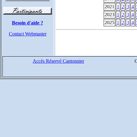
2021
1
2
3
4
2023
1
2
3
4
2025
1
2
3
4
Besoin d'aide ?
Contact Webmaster
Accès Réservé Cantonnier
C