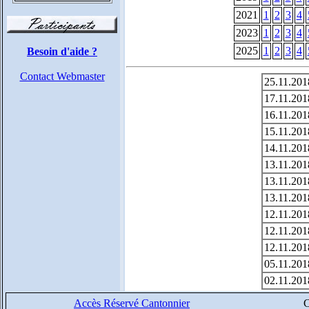
2021
1
2
3
4
2023
1
2
3
4
2025
1
2
3
4
Besoin d'aide ?
Contact Webmaster
25.11.201
17.11.201
16.11.201
15.11.201
14.11.201
13.11.201
13.11.201
13.11.201
12.11.201
12.11.201
12.11.201
05.11.201
02.11.201
Accès Réservé Cantonnier
C