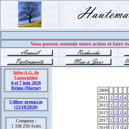
Vous pouvez soutenir notre action et faire év
Infos A.G. de
l'association
6 et 7 juin 2026
Reims (Marne)
2009
2011
1
2
3
4
Utiliser groups.io
2013
1
2
3
4
(23/10/2020)
2015
1
2
3
4
2017
1
2
3
4
Compteur :
1 338 250 Actes
2019
1
2
3
4