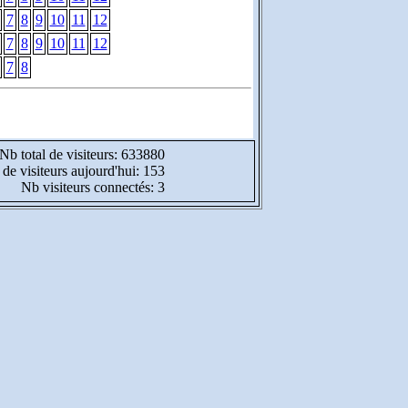
7
8
9
10
11
12
7
8
9
10
11
12
7
8
Nb total de visiteurs: 633880
de visiteurs aujourd'hui: 153
Nb visiteurs connectés: 3