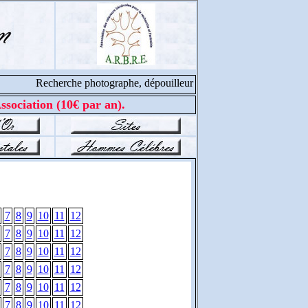
Recherche photographe, dépouilleur et cantonnier, contacter 
ssociation (10€ par an).
7
8
9
10
11
12
7
8
9
10
11
12
7
8
9
10
11
12
7
8
9
10
11
12
7
8
9
10
11
12
7
8
9
10
11
12