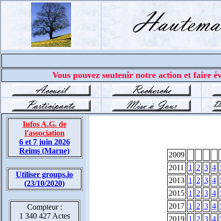
Vous pouvez soutenir notre action et faire év
Infos A.G. de
l'association
6 et 7 juin 2026
Reims (Marne)
2009
2011
1
2
3
4
Utiliser groups.io
2013
1
2
3
4
(23/10/2020)
2015
1
2
3
4
2017
1
2
3
4
Compteur :
1 340 427 Actes
2019
1
2
3
4