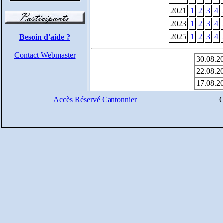
2021
1
2
3
4
2023
1
2
3
4
2025
1
2
3
4
Besoin d'aide ?
Contact Webmaster
30.08.2
22.08.2
17.08.2
Accès Réservé Cantonnier
C