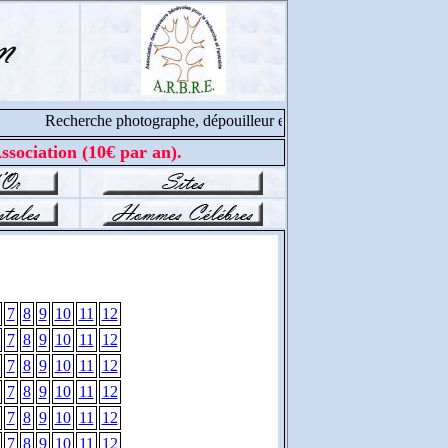
Recherche photographe, dépouilleur et cantonnier, contacter no
ssociation (10€ par an).
7
8
9
10
11
12
7
8
9
10
11
12
7
8
9
10
11
12
7
8
9
10
11
12
7
8
9
10
11
12
7
8
9
10
11
12