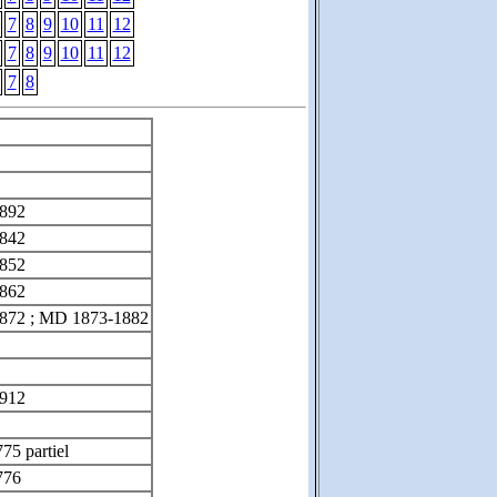
7
8
9
10
11
12
7
8
9
10
11
12
7
8
892
842
852
862
72 ; MD 1873-1882
912
5 partiel
776