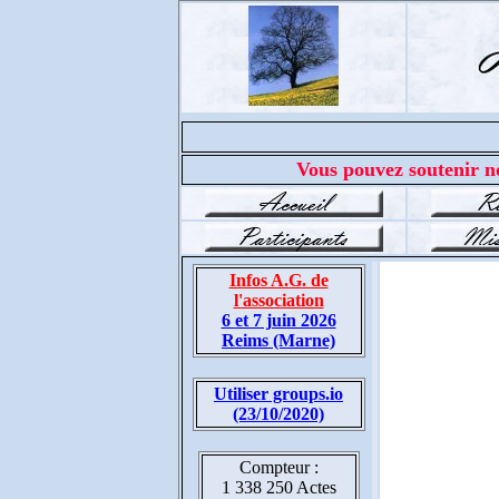
Vous pouvez soutenir no
Infos A.G. de
l'association
6 et 7 juin 2026
Reims (Marne)
Utiliser groups.io
(23/10/2020)
Compteur :
1 338 250 Actes