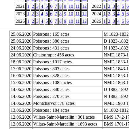
2021
1
2
3
4
5
6
7
8
9
10
11
12
2022
1
2
3
4
5
6
2023
1
2
3
4
5
6
7
8
9
10
11
12
2024
1
2
3
4
5
6
2025
1
2
3
4
5
6
7
8
9
10
11
12
2026
1
2
3
4
5
6
25.06.2020
Poissons : 165 actes
M 1823-1832
25.06.2020
Poissons : 380 actes
D 1823-1832
24.06.2020
Poissons : 431 actes
N 1823-1832
24.06.2020
Chatonrupt : 456 actes
NMD 1873-1
18.06.2020
Poissons : 1017 actes
NMD 1833-1
17.06.2020
Poissons : 803 actes
NMD 1843-1
16.06.2020
Poissons : 828 actes
NMD 1853-1
15.06.2020
Poissons : 1085 actes
NMD 1863-18
14.06.2020
Poissons : 340 actes
D 1883-1892
14.06.2020
Poissons : 270 actes
N 1883-1892
14.06.2020
Montcharvot : 78 actes
NMD 1903-1
13.06.2020
Poissons : 184 actes
M 1802-1812
12.06.2020
Villars-Saint-Marcellin : 361 actes
BMS 1742-177
12.06.2020
Villars-Saint-Marcellin : 1893 actes
BMS 1701-1