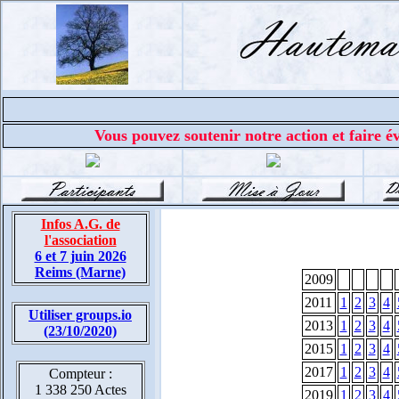
Vous pouvez soutenir notre action et faire év
Infos A.G. de
l'association
6 et 7 juin 2026
Reims (Marne)
2009
2011
1
2
3
4
Utiliser groups.io
2013
1
2
3
4
(23/10/2020)
2015
1
2
3
4
2017
1
2
3
4
Compteur :
1 338 250 Actes
2019
1
2
3
4