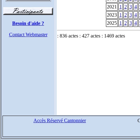
2021
1
2
3
4
2023
1
2
3
4
2025
1
2
3
4
Besoin d'aide ?
Contact Webmaster
: 836 actes : 427 actes : 1469 actes
Accès Réservé Cantonnier
C